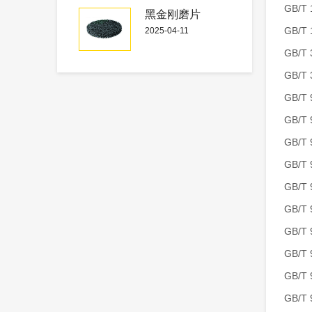
GB/
黑金刚磨片
GB/
2025-04-11
GB/
GB/
GB/
GB/
GB/
GB/
GB/
GB/
GB/
GB/
GB/
GB/